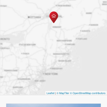
Leaflet
|
© MapTiler
© OpenStreetMap contributors