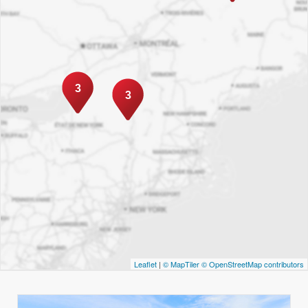
3
3
Leaflet
|
© MapTiler
© OpenStreetMap contributors