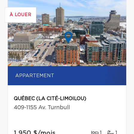
À LOUER
APPARTEMENT
QUÉBEC (LA CITÉ-LIMOILOU)
409-1155 Av. Turnbull
1 950 $
/mois
1
1