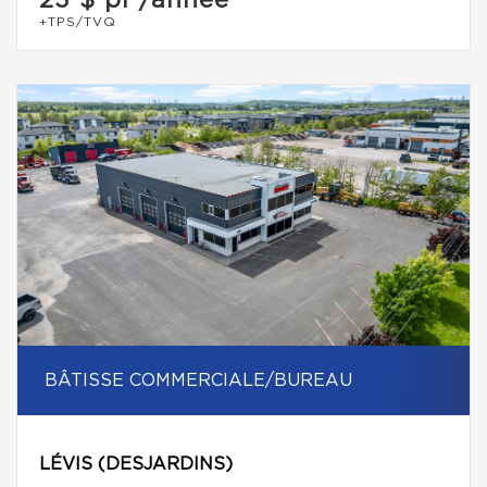
23 $
pi²/année
+TPS/TVQ
BÂTISSE COMMERCIALE/BUREAU
LÉVIS (DESJARDINS)