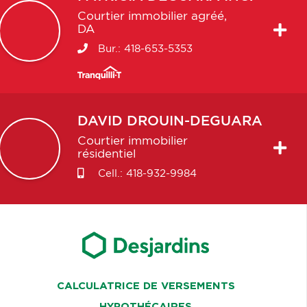
Courtier immobilier agréé,
DA
Bur.:
418-653-5353
DAVID
DROUIN-DEGUARA
Courtier immobilier
résidentiel
Cell.:
418-932-9984
CALCULATRICE DE VERSEMENTS
HYPOTHÉCAIRES