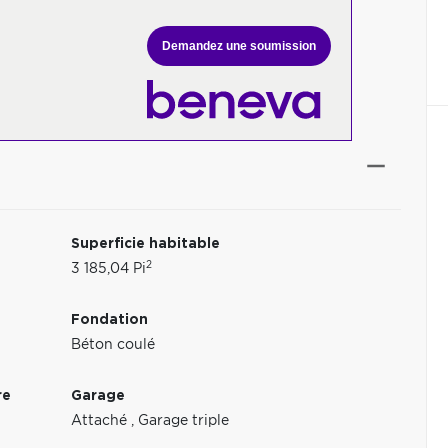
Demandez une soumission
Superficie habitable
2
3 185,04 Pi
Fondation
Béton coulé
re
Garage
Attaché
,
Garage triple