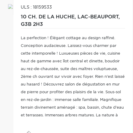
ULS : 18159533
10 CH. DE LA HUCHE,
LAC-BEAUPORT,
G3B 2H3
La perfection ! Élégant cottage au design raffiné.
Conception audacieuse. Laissez-vous charmer par
cette intemporelle ! Luxueuses pièces de vie, cuisine
haut de gamme avec îlot central et dinette, boudoir
au rez-de-chaussée, suite des maîtres voluptueuse,
2ème ch ouvrant sur vivoir avec foyer. Rien n'est laissé
au hasard ! Découvrez salon de dégustation en mur
de pierre pour profiter des plaisirs de la vie. Sous-sol
en rez-de-jardin : immense salle familiale. Magnifique
terrain divinement aménagé : spa, bassin, chute d'eau
et terrasses. Immenses arbres matures. La nature à
son meilleur ! À proximité des services et du Relais !