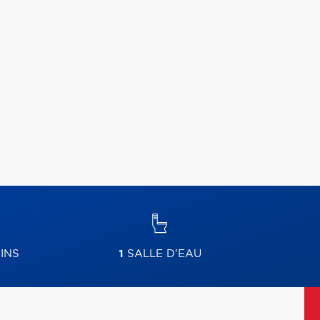
INS
1
SALLE D'EAU