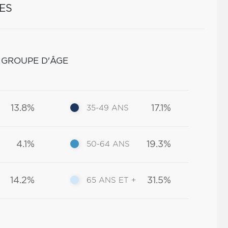
ES
 GROUPE D'ÂGE
13.8%
17.1%
35-49 ANS
4.1%
19.3%
50-64 ANS
14.2%
31.5%
65 ANS ET +