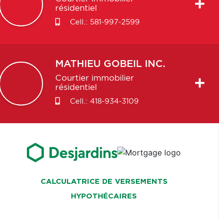
résidentiel
Cell.:
581-997-2599
MATHIEU
GOBEIL INC.
Courtier immobilier
résidentiel
Cell.:
418-934-3109
CALCULATRICE DE VERSEMENTS
HYPOTHÉCAIRES