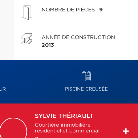
NOMBRE DE PIÈCES
:
9
ANNÉE DE CONSTRUCTION
:
2013
UR
PISCINE CREUSÉE
SYLVIE
THÉRIAULT
Courtière immobilière
résidentiel et commercial