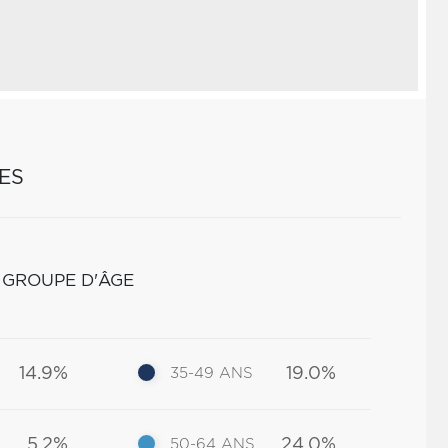
ES
 GROUPE D'ÂGE
14.9%
19.0%
35-49 ANS
5.2%
24.0%
50-64 ANS