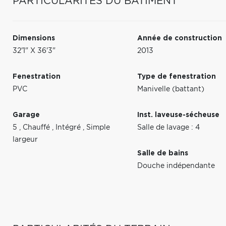
PARTICULARITÉS DU BÂTIMENT
Dimensions
Année de construction
32'1" X 36'3"
2013
Fenestration
Type de fenestration
PVC
Manivelle (battant)
Garage
Inst. laveuse-sécheuse
5
,
Chauffé
,
Intégré
,
Simple
Salle de lavage : 4
largeur
Salle de bains
Douche indépendante