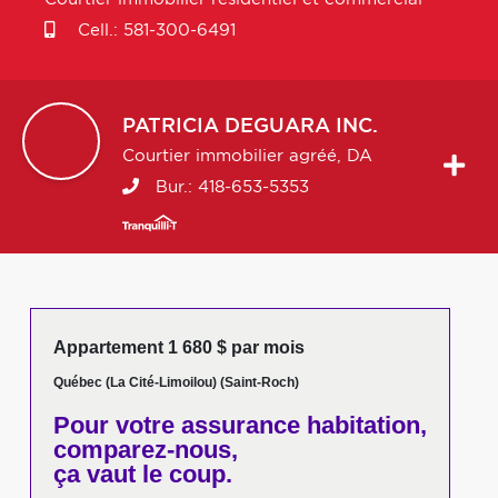
Cell.:
581-300-6491
PATRICIA
DEGUARA INC.
Courtier immobilier agréé, DA
Bur.:
418-653-5353
Appartement 1 680 $ par mois
Québec (La Cité-Limoilou) (Saint-Roch)
Pour votre
assurance habitation,
comparez-nous,
ça vaut le coup.