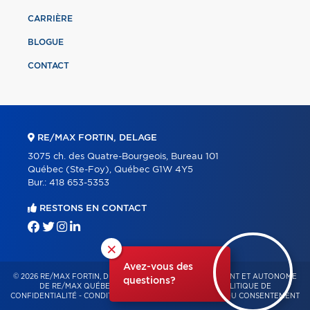
CARRIÈRE
BLOGUE
CONTACT
RE/MAX FORTIN, DELAGE
3075 ch. des Quatre-Bourgeois, Bureau 101
Québec (Ste-Foy), Québec G1W 4Y5
Bur.:
418 653-5353
RESTONS EN CONTACT
×
Avez-vous des
© 2026 RE/MAX FORTIN, DELAGE – FRANCHISÉ INDÉPENDANT ET AUTONOME
questions?
DE RE/MAX QUÉBEC – TOUS DROITS RÉSERVÉS -
POLITIQUE DE
CONFIDENTIALITÉ
-
CONDITIONS D'UTILISATION
-
GESTION DU CONSENTEMENT