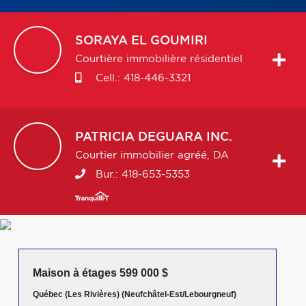
SORAYA
EL GOUMIRI
Courtière immobilière résidentiel
Cell.:
418-446-3321
PATRICIA
DEGUARA INC.
Courtier immobilier agréé, DA
Bur.:
418-653-5353
Maison à étages 599 000 $
Québec (Les Rivières) (Neufchâtel-Est/Lebourgneuf)