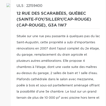
ULS : 22159400
12 RUE DES SCARABÉES,
QUÉBEC
(SAINTE-FOY/SILLERY/CAP-ROUGE)
(CAP-ROUGE),
G3A 1W7
Située sur une rue peu passante à quelques pas du lac
Saint-Augustin, cette propriété a subi d'importantes
rénovations en 2007 dont l'ajout complet du 2e étage,
du garage, remplacement du drain agricole et
plusieurs autres améliorations. Elle propose 4
chambres à l'étage, dont une vaste suite des maîtres
au-dessus du garage, 2 salles de bain et 1 salle d'eau.
Plafonds cathédrale dans le salon avec mezzanine,
poêle à bois et sous-sol partiellement aménagé offrant
la possibilité d'une 5e chambre. Le tout sur un grand
terrain de plus de 10 000 pi² avec piscine hors terre et
possédant un accès au Lac St-Augustin, voir les détails