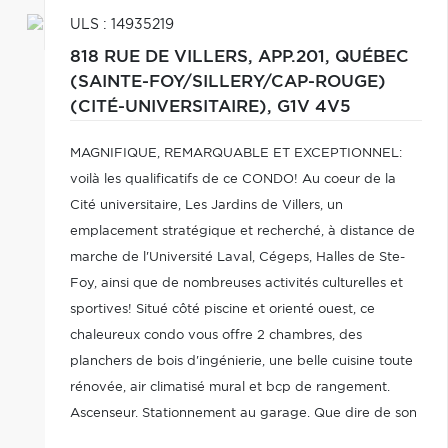
ULS : 14935219
818 RUE DE VILLERS, APP.201,
QUÉBEC
(SAINTE-FOY/SILLERY/CAP-ROUGE)
(CITÉ-UNIVERSITAIRE),
G1V 4V5
MAGNIFIQUE, REMARQUABLE ET EXCEPTIONNEL:
voilà les qualificatifs de ce CONDO! Au coeur de la
Cité universitaire, Les Jardins de Villers, un
emplacement stratégique et recherché, à distance de
marche de l'Université Laval, Cégeps, Halles de Ste-
Foy, ainsi que de nombreuses activités culturelles et
sportives! Situé côté piscine et orienté ouest, ce
chaleureux condo vous offre 2 chambres, des
planchers de bois d'ingénierie, une belle cuisine toute
rénovée, air climatisé mural et bcp de rangement.
Ascenseur. Stationnement au garage. Que dire de son
beau balcon pour les belles soirées d'été! Bénéficiez