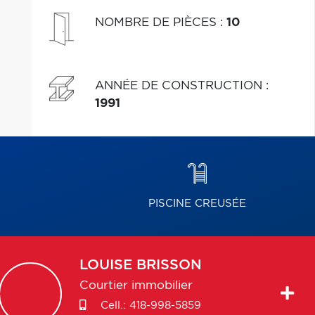
d'investissements de près de 80 000 $! Libre.
NOMBRE DE PIÈCES
:
10
ANNÉE DE CONSTRUCTION
:
1991
PISCINE CREUSÉE
LOUISE
BRISSON
Courtier immobilier
Cell.:
418-998-5859