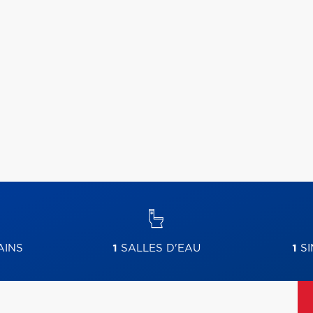
AINS
1
SALLES D'EAU
1
SI