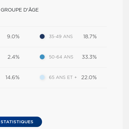
 GROUPE D'ÂGE
9.0%
18.7%
35-49 ANS
2.4%
33.3%
50-64 ANS
14.6%
22.0%
65 ANS ET +
 STATISTIQUES