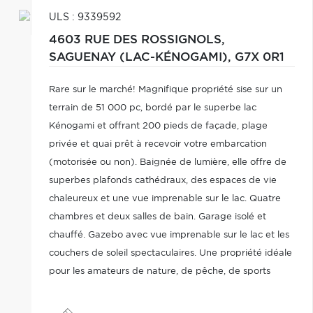
ULS : 9339592
4603 RUE DES ROSSIGNOLS,
SAGUENAY (LAC-KÉNOGAMI),
G7X 0R1
Rare sur le marché! Magnifique propriété sise sur un
terrain de 51 000 pc, bordé par le superbe lac
Kénogami et offrant 200 pieds de façade, plage
privée et quai prêt à recevoir votre embarcation
(motorisée ou non). Baignée de lumière, elle offre de
superbes plafonds cathédraux, des espaces de vie
chaleureux et une vue imprenable sur le lac. Quatre
chambres et deux salles de bain. Garage isolé et
chauffé. Gazebo avec vue imprenable sur le lac et les
couchers de soleil spectaculaires. Une propriété idéale
pour les amateurs de nature, de pêche, de sports
nautiques et de plein air. Occasion à saisir!