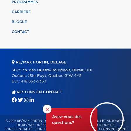
PROGRAMMES
CARRIÈRE
BLOGUE
CONTACT
RE/MAX FORTIN, DELAGE
3075 ch. des Quatre-Bourgeois, Bureau 101
Québec (Ste-Foy), Québec G1W 4Y5
Bur.:
418 653-5353
RESTONS EN CONTACT
×
Avez-vous des
© 2026 RE/MAX FORTIN, DELAGE – FRANCHISÉ INDÉPENDANT ET AUTONOME
questions?
DE RE/MAX QUÉBEC – TOUS DROITS RÉSERVÉS -
POLITIQUE DE
CONFIDENTIALITÉ
-
CONDITIONS D'UTILISATION
-
GESTION DU CONSENTEMENT