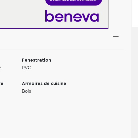
Fenestration
E
PVC
re
Armoires de cuisine
Bois