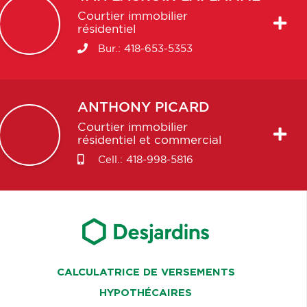
Courtier immobilier
résidentiel
Bur.:
418-653-5353
ANTHONY
PICARD
Courtier immobilier
résidentiel et commercial
Cell.:
418-998-5816
CALCULATRICE DE VERSEMENTS
HYPOTHÉCAIRES