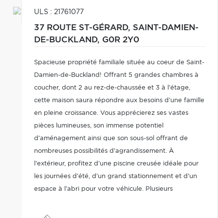
ULS : 21761077
37 ROUTE ST-GÉRARD,
SAINT-DAMIEN-
DE-BUCKLAND,
G0R 2Y0
Spacieuse propriété familiale située au coeur de Saint-
Damien-de-Buckland! Offrant 5 grandes chambres à
coucher, dont 2 au rez-de-chaussée et 3 à l'étage,
cette maison saura répondre aux besoins d'une famille
en pleine croissance. Vous apprécierez ses vastes
pièces lumineuses, son immense potentiel
d'aménagement ainsi que son sous-sol offrant de
nombreuses possibilités d'agrandissement. À
l'extérieur, profitez d'une piscine creusée idéale pour
les journées d'été, d'un grand stationnement et d'un
espace à l'abri pour votre véhicule. Plusieurs
améliorations majeures ont été réalisées au fil des ans.
Une occasion à ne pas manquer!