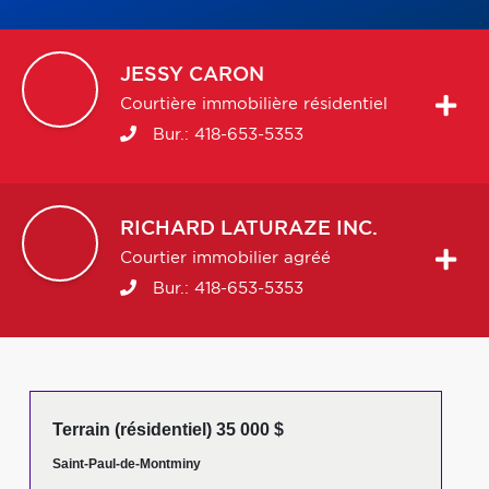
JESSY
CARON
Courtière immobilière résidentiel
Bur.:
418-653-5353
RICHARD
LATURAZE INC.
Courtier immobilier agréé
Bur.:
418-653-5353
Terrain (résidentiel) 35 000 $
Saint-Paul-de-Montminy