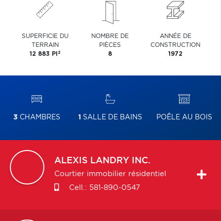
SUPERFICIE DU
NOMBRE DE
ANNÉE DE
TERRAIN
PIÈCES
CONSTRUCTION
2
12 883 PI
8
1972
3
CHAMBRES
1
SALLE DE BAINS
POÊLE AU BOIS
ALEXIS
LANDRY INC.
Courtier immobilier résidentiel
Cell.:
581-890-0547