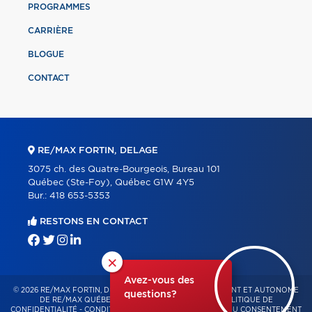
PROGRAMMES
CARRIÈRE
BLOGUE
CONTACT
RE/MAX FORTIN, DELAGE
3075 ch. des Quatre-Bourgeois, Bureau 101
Québec (Ste-Foy), Québec G1W 4Y5
Bur.:
418 653-5353
RESTONS EN CONTACT
×
Avez-vous des
© 2026 RE/MAX FORTIN, DELAGE – FRANCHISÉ INDÉPENDANT ET AUTONOME
questions?
DE RE/MAX QUÉBEC – TOUS DROITS RÉSERVÉS -
POLITIQUE DE
CONFIDENTIALITÉ
-
CONDITIONS D'UTILISATION
-
GESTION DU CONSENTEMENT