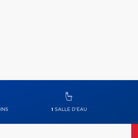
INS
1
SALLE D'EAU