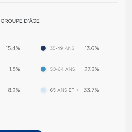
 GROUPE D'ÂGE
15.4%
13.6%
35-49 ANS
1.8%
27.3%
50-64 ANS
8.2%
33.7%
65 ANS ET +