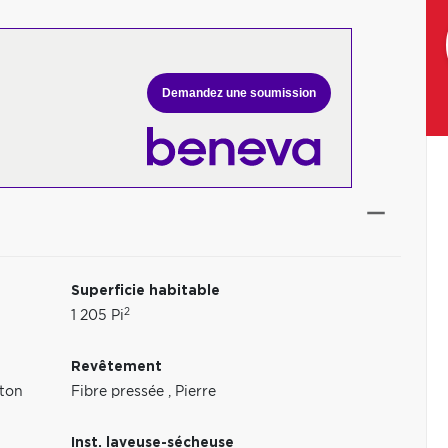
Demandez une soumission
Superficie habitable
2
1 205 Pi
Revêtement
éton
Fibre pressée
,
Pierre
Inst. laveuse-sécheuse