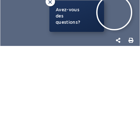
×
Avez-vous
des
questions?
PHOTOS
CARTE
OBTENIR PLUS DE DÉTAILS
ULS : 18118481
170 CH. DU PRÉ,
STONEHAM-ET-
TEWKESBURY,
G3C 2N7