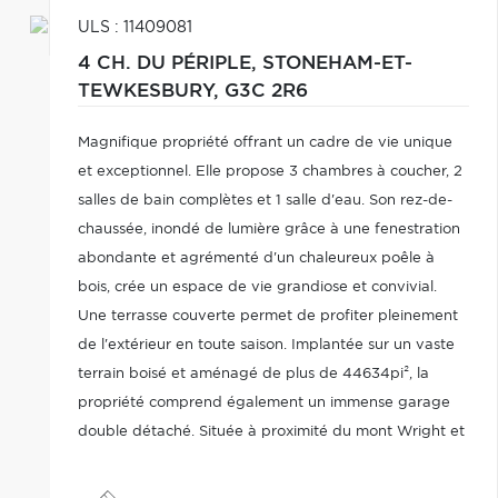
ULS : 11409081
4 CH. DU PÉRIPLE,
STONEHAM-ET-
TEWKESBURY,
G3C 2R6
Magnifique propriété offrant un cadre de vie unique
et exceptionnel. Elle propose 3 chambres à coucher, 2
salles de bain complètes et 1 salle d'eau. Son rez-de-
chaussée, inondé de lumière grâce à une fenestration
abondante et agrémenté d'un chaleureux poêle à
bois, crée un espace de vie grandiose et convivial.
Une terrasse couverte permet de profiter pleinement
de l'extérieur en toute saison. Implantée sur un vaste
terrain boisé et aménagé de plus de 44634pi², la
propriété comprend également un immense garage
double détaché. Située à proximité du mont Wright et
de tous les services, elle représente l'équilibre parfait
entre nature et confort.