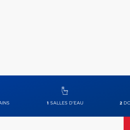
AINS
1
SALLES D'EAU
2
DO