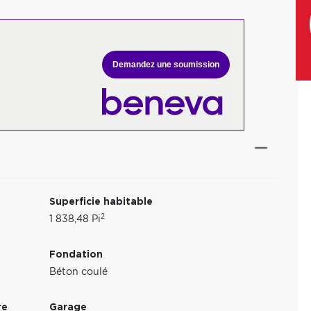
Demandez une soumission
Superficie habitable
2
1 838,48 Pi
Fondation
Béton coulé
re
Garage