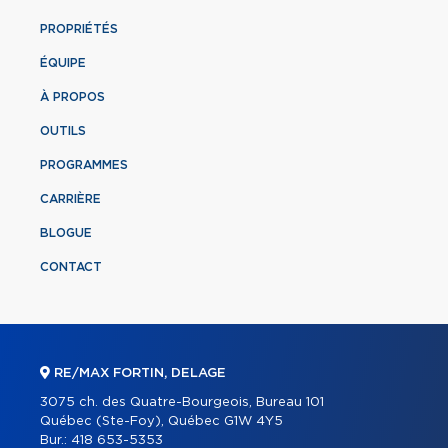
PROPRIÉTÉS
ÉQUIPE
À PROPOS
OUTILS
PROGRAMMES
CARRIÈRE
BLOGUE
CONTACT
RE/MAX FORTIN, DELAGE
3075 ch. des Quatre-Bourgeois, Bureau 101
Québec (Ste-Foy), Québec G1W 4Y5
Bur.:
418 653-5353